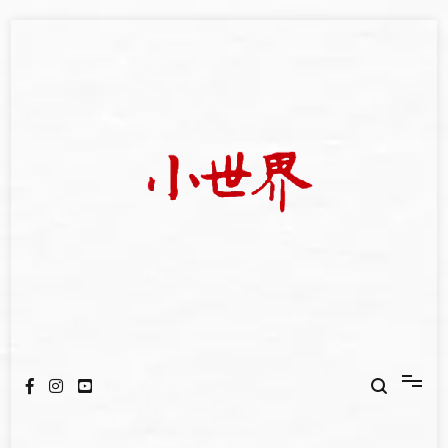
Skip
to
content
我們立足小世界，學習記錄浩瀚蒼穹
世新大學小世界