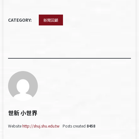
CATEGORY:
新聞回顧
世新 小世界
Website
http://shuj.shu.edu.tw
Posts created
8458