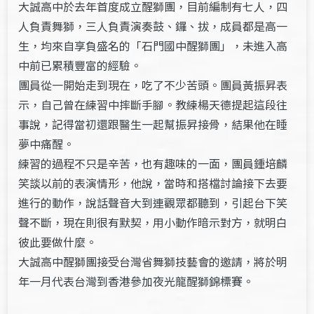
大誠高中於去年首度成立醒獅團，目前編制有七人，四
人負責舞獅，三人負責演奏鼓、鑼、拔，成員都是高一
生，均來自享負盛名的「石門國中醒獅團」，未進入高
中前已累積豐富的經驗。
團員從一開始走到現在，吃了不少苦頭。團員黃振昇表
示，自己曾在練習中摔斷手腳。教練楊天德提起這段往
事說，記得當初還跟醫生一起幫振昇接骨，結果他在睡
夢中痛醒。
練習的過程不只是辛苦，也有趣味的一面，團員鍾培麟
笑談以前的表演情形，他說，當時和搭檔討論接下去要
進行的動作，說話聲音大到連觀眾都聽到，引起台下笑
聲不斷，現在則很有默契，用小動作暗示對方，就明白
彼此要做什麼。
大誠高中醒獅團接受台灣省舞獅技藝會的邀請，將於明
年一月代表台灣到香港參加夜光龍醒獅錦標賽。