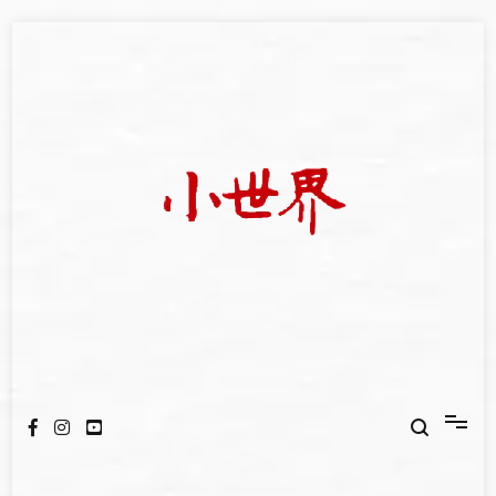
Skip
to
content
我們立足小世界，學習記錄浩瀚蒼穹
世新大學小世界