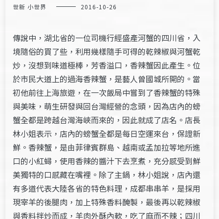
世新 小世界
2016-10-26
傳說中，湖北省的一位司機行經盛產河蟹的四川省，入
境隨俗的買了些，利用幾樣隨手可得的乾辣椒與河蟹乾
炒，沒想到味道極棒，芳香溢口，香辣蟹因此產生。位
於市民大道上的過海香辣蟹，是藝人曾國城所開的。當
初他前往上海旅遊，在一次飯局中嘗到了香辣蟹的特殊
與美味，萌生研發與回台灣經營的念頭，因為店內的螃
蟹全都是跨越台灣海峽而來的，因此就成了店名。店長
林小姐表示，店內的螃蟹全都是每日空運來台，保證新
鮮。香辣蟹，是由菲律賓群島、越南或孟加拉等地所進
口的小紅蟳，使用香辣的醬汁下去烹煮，充分感受到鮮
美獨特的口感藏在嘴裡。除了主鍋，林小姐說，店內還
有多道代表大陸各省的特色料理，成都串串羊，是採用
現宰羊的後腿肉，加上特殊香料醃製，最後再以乾辣椒
與香料拌炒而成，羊肉外酥內軟，吃了麻而不辣；四川