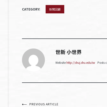
CATEGORY:
新聞回顧
世新 小世界
Website
http://shuj.shu.edu.tw
Posts c
PREVIOUS ARTICLE