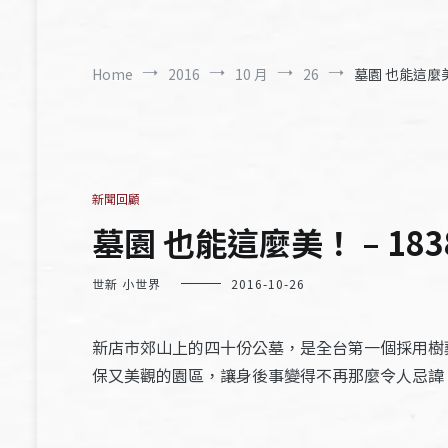
Home
2016
10 月
26
墓園 也能這麼美！
新聞回顧
墓園 也能這麼美！ – 183
世新 小世界
2016-10-26
新店市郊山上的四十份公墓，是全台第一個採用樹
保又美觀的園區，讓身後事變得不再那麼令人忌諱