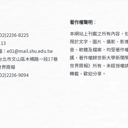
著作權聲明
：
本網站上刊載之所有內容，
2)2236-8225
限於文字、圖片、攝影、影
13
音、軟體及檔案，均受著作
e01@mail.shu.edu.tw
護，著作權歸世新大學新聞
台北市文山區木柵路一段17巷
世界周報》所有，未經授權
世界周報
轉載，歡迎分享。
2)2236-9094