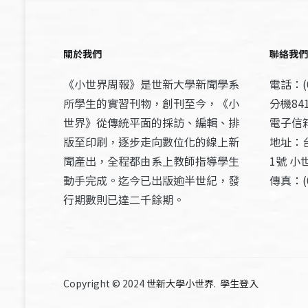
關於我們
聯絡我們
《小世界周報》是世新大學新聞學系
電話：(0
所學生的實習刊物，創刊至今，《小
分機841
世界》從傳統平面的採訪、編輯、排
電子信箱：
版至印刷，逐步走向數位化的線上新
地址：
聞產出，全程都由系上教師指導學生
1號 小
動手完成。迄今已出版逾半世紀，發
傳真：(0
行期數則已達二千餘期。
Copyright © 2024
世新大學小世界
.
學生登入