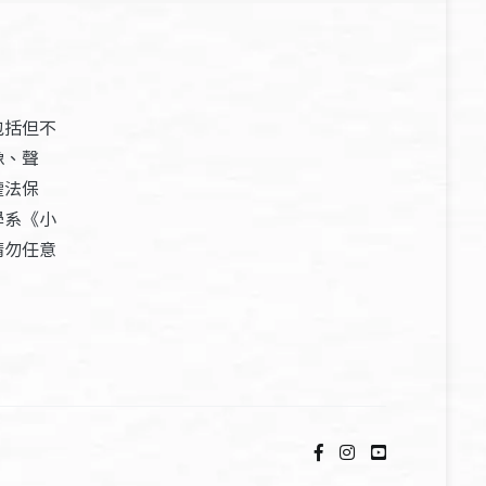
包括但不
像、聲
權法保
學系《小
請勿任意