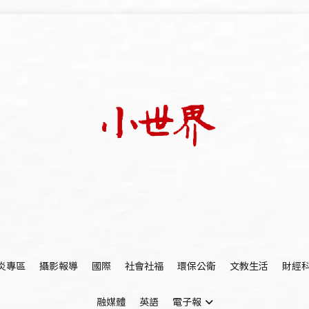
我們立足小世界，學習記錄浩瀚蒼穹
世新大學小世界
炎專區
攝影報導
國際
社會社福
環保公衛
文教生活
財經
融媒體
英語
電子報