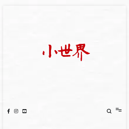
Skip
to
content
我們立足小世界，學習記錄浩瀚蒼穹
世新大學小世界