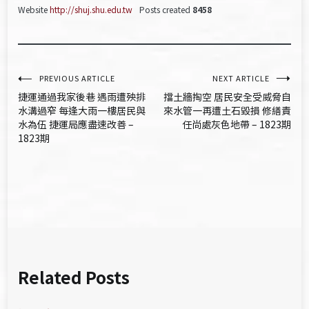
Website
http://shuj.shu.edu.tw
Posts created
8458
文
PREVIOUS ARTICLE
NEXT ARTICLE
捷運通過我家後巷 遇雨遭殃排
擋土牆掏空 居民安全受威脅自
章
水溝過窄 每逢大雨一樓居民與
來水管一再遭土石毀損 修繕責
水為伍 捷運局應盡速改善 –
任尚處灰色地帶 – 1823期
導
1823期
覽
Related Posts