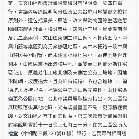
第一次文山區都市計畫通盤檢討案說明會，於四日舉
行，會議內容除說明各分區及公共設施用地變更之檢討
原則外，還包括景美、興隆、政大與動物園等生活遊憩
圈細部變更計畫。檢討案中，義芳化工場、景美溪南岸
及北二高兩側、文山區東側二格山系、木柵路五段、中
興山莊等議題列為另案辦理地區。其中木柵路一段中興
山莊因長期閒置，而永建國小校地狹小，為使土地合理
利用，由國民黨捐出遷校用地，並變更其他部分為住宅
區使用。原義芳化工廠北側及東側之公有山坡地，因地
形陡峭、坡度過大，且為維持拇指山系包含蟾蜍山、福
德坑垃圾掩埋場、福德公墓等之山系完整性，由住宅區
變更為公園用地。台北市議員厲耿桂芳指出，文山區發
展明顯落後其他地區，光有規畫藍圖不夠，更應積極實
踐，對文山區才有正面的助益。第二次都市計畫通盤檢
討案說明會於十一日晚上七時三十分，在文山區公所大
禮堂（木柵路三段220號10樓）舉行，若民眾對相關議