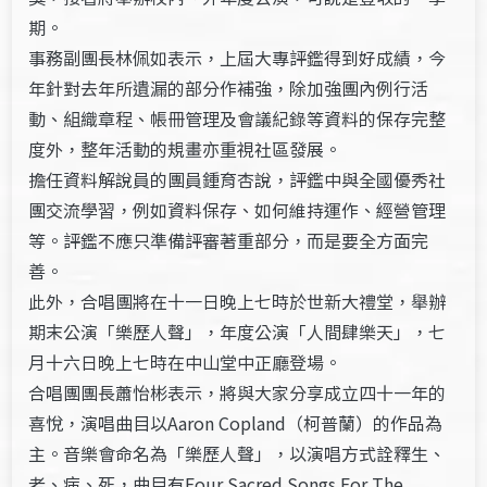
期。
事務副團長林佩如表示，上屆大專評鑑得到好成績，今
年針對去年所遺漏的部分作補強，除加強團內例行活
動、組織章程、帳冊管理及會議紀錄等資料的保存完整
度外，整年活動的規畫亦重視社區發展。
擔任資料解說員的團員鍾育杏說，評鑑中與全國優秀社
團交流學習，例如資料保存、如何維持運作、經營管理
等。評鑑不應只準備評審著重部分，而是要全方面完
善。
此外，合唱團將在十一日晚上七時於世新大禮堂，舉辦
期末公演「樂歷人聲」，年度公演「人間肆樂天」，七
月十六日晚上七時在中山堂中正廳登場。
合唱團團長蕭怡彬表示，將與大家分享成立四十一年的
喜悅，演唱曲目以Aaron Copland（柯普蘭）的作品為
主。音樂會命名為「樂歷人聲」，以演唱方式詮釋生、
老、病、死，曲目有Four Sacred Songs For The