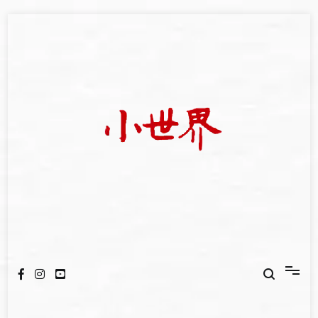
Skip
to
content
我們立足小世界，學習記錄浩瀚蒼穹
世新大學小世界