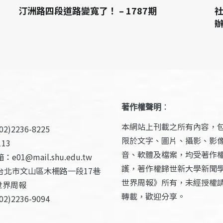
汀洲路四段道路變寬了！ – 1787期
社
辦
著作權聲明
：
本網站上刊載之所有內容，
2)2236-8225
限於文字、圖片、攝影、影
13
音、軟體及檔案，均受著作
e01@mail.shu.edu.tw
護，著作權歸世新大學新聞
台北市文山區木柵路一段17巷
世界周報》所有，未經授權
世界周報
轉載，歡迎分享。
2)2236-9094