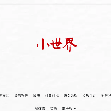
我們立足小世界，學習記錄浩瀚蒼穹
世新大學小世界
炎專區
攝影報導
國際
社會社福
環保公衛
文教生活
財經
融媒體
英語
電子報