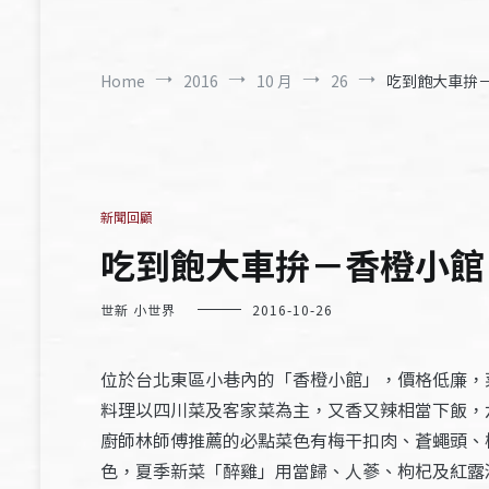
Home
2016
10 月
26
吃到飽大車拚－香
新聞回顧
吃到飽大車拚－香橙小館 價
世新 小世界
2016-10-26
位於台北東區小巷內的「香橙小館」，價格低廉，
料理以四川菜及客家菜為主，又香又辣相當下飯，
廚師林師傅推薦的必點菜色有梅干扣肉、蒼蠅頭、
色，夏季新菜「醉雞」用當歸、人蔘、枸杞及紅露