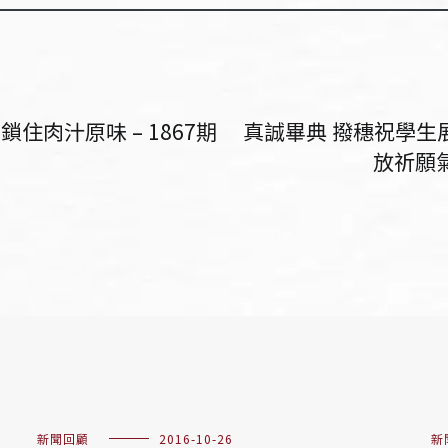
肉汁原味 – 1867期
真誠畢典 撥穗祝學生
放祈願氣
新聞回顧
2016-10-26
新