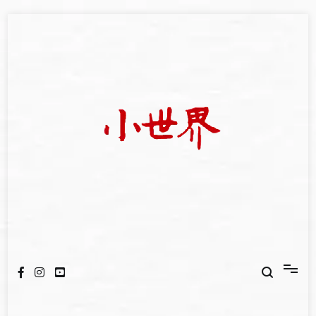
Skip
to
content
我們立足小世界，學習記錄浩瀚蒼穹
世新大學小世界