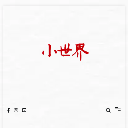
Skip
to
content
我們立足小世界，學習記錄浩瀚蒼穹
世新大學小世界