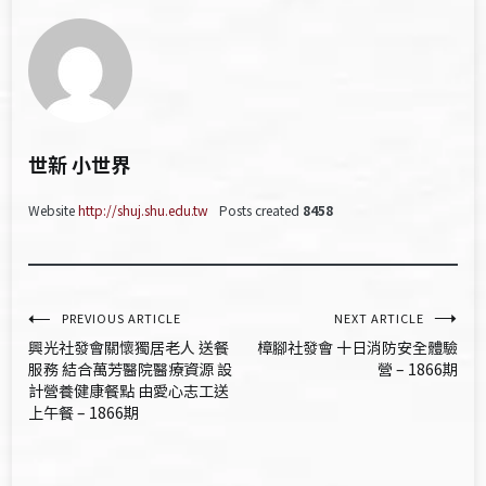
世新 小世界
Website
http://shuj.shu.edu.tw
Posts created
8458
文
PREVIOUS ARTICLE
NEXT ARTICLE
興光社發會關懷獨居老人 送餐
樟腳社發會 十日消防安全體驗
章
服務 結合萬芳醫院醫療資源 設
營 – 1866期
計營養健康餐點 由愛心志工送
導
上午餐 – 1866期
覽