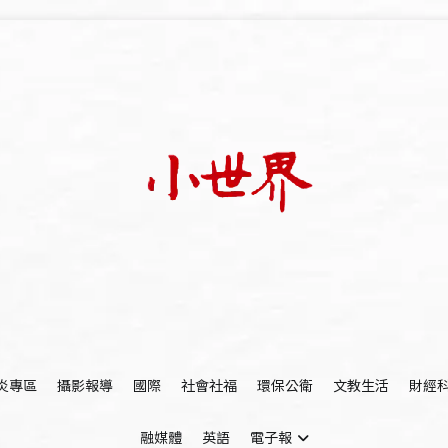
我們立足小世界，學習記錄浩瀚蒼穹
世新大學小世界
炎專區
攝影報導
國際
社會社福
環保公衛
文教生活
財經
融媒體
英語
電子報