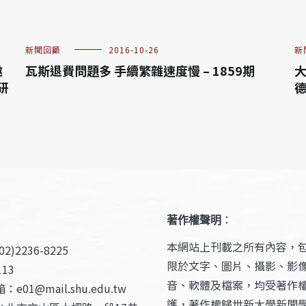
新聞回顧
2016-10-26
新
邀
瓦斯退費問題多 手續繁雜速度慢 – 1859期
研
德
著作權聲明
：
本網站上刊載之所有內容，
2)2236-8225
限於文字、圖片、攝影、影
13
音、軟體及檔案，均受著作
e01@mail.shu.edu.tw
護，著作權歸世新大學新聞