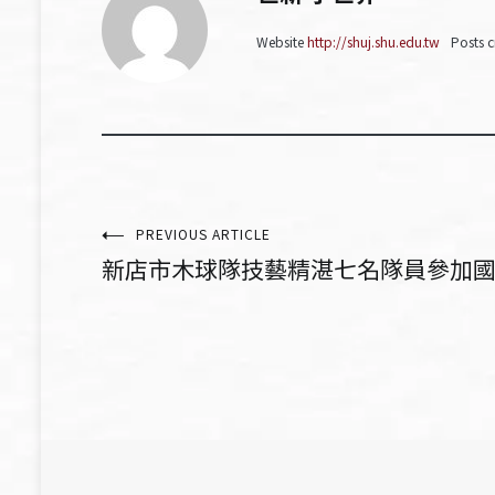
Website
http://shuj.shu.edu.tw
Posts c
文
PREVIOUS ARTICLE
新店市木球隊技藝精湛七名隊員參加國手選
章
導
覽