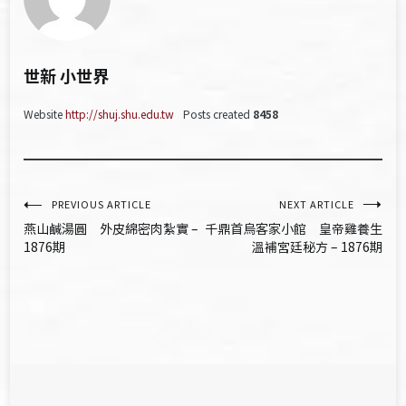
世新 小世界
Website
http://shuj.shu.edu.tw
Posts created
8458
文
PREVIOUS ARTICLE
NEXT ARTICLE
燕山鹹湯圓 外皮綿密肉紮實 –
千鼎首烏客家小館 皇帝雞養生
章
1876期
溫補宮廷秘方 – 1876期
導
覽