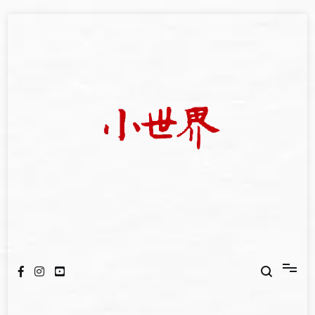
Skip
to
content
我們立足小世界，學習記錄浩瀚蒼穹
世新大學小世界