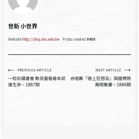
世新 小世界
Website
http://shuj.shu.edu.tw
Posts created
8458
文
PREVIOUS ARTICLE
NEXT ARTICLE
一粒砂讀書會 教孩童看繪本認
合唱團「遇上狂想派」與國標熱
章
識生命 – 1887期
舞鬧團慶 – 1886期
導
覽