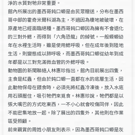
淨的水質對牠非常重要。
館內所展出的墨西哥鈍口螈是由民眾贈送，分布在墨西
哥中部的霍奇米爾科湖為主，不過因為棲地被破壞，在
原產地已經面臨絕種。墨西哥鈍口螈因為擁有不會退化
的三對外鰓，而得到「六角恐龍」的綽號。一般蠑螈幼
年在水裡生活時，雖是使用鰓呼吸，但在成年後到陸地
生活，則變態成以肺呼吸，而墨西哥鈍口螈從幼年到成
年都是以三對充滿微血管的外鰓呼吸。
動物園的新聞聯絡人林惠珍指出，館內目前展出四隻，
主食是紅蟲，但由於鈍口螈一直都在水的底層生活，因
此動物保母在餵食時，必須先將紅蟲冷凍後，放入水底
用石頭壓住，吸引牠們來覓食。林惠珍說，牠們都是以
張大嘴巴的方式吃東西，一不小心就會咬傷同伴，因此
不能密集地放一起。除了展出的四隻外，其他則在作業
區受照顧。
前來觀賞的周姓小朋友則表示，因為墨西哥鈍口螈是灰