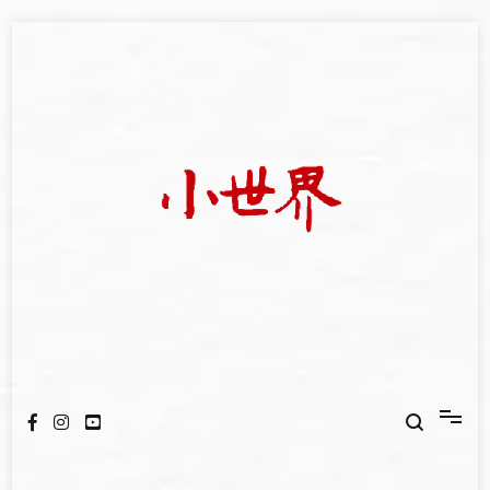
Skip
to
content
我們立足小世界，學習記錄浩瀚蒼穹
世新大學小世界