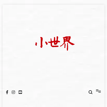
Skip
to
content
我們立足小世界，學習記錄浩瀚蒼穹
世新大學小世界