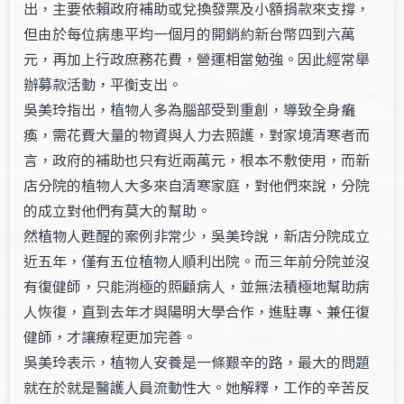
出，主要依賴政府補助或兌換發票及小額捐款來支撐，
但由於每位病患平均一個月的開銷約新台幣四到六萬
元，再加上行政庶務花費，營運相當勉強。因此經常舉
辦募款活動，平衡支出。
吳美玲指出，植物人多為腦部受到重創，導致全身癱
瘓，需花費大量的物資與人力去照護，對家境清寒者而
言，政府的補助也只有近兩萬元，根本不敷使用，而新
店分院的植物人大多來自清寒家庭，對他們來說，分院
的成立對他們有莫大的幫助。
然植物人甦醒的案例非常少，吳美玲說，新店分院成立
近五年，僅有五位植物人順利出院。而三年前分院並沒
有復健師，只能消極的照顧病人，並無法積極地幫助病
人恢復，直到去年才與陽明大學合作，進駐專、兼任復
健師，才讓療程更加完善。
吳美玲表示，植物人安養是一條艱辛的路，最大的問題
就在於就是醫護人員流動性大。她解釋，工作的辛苦反