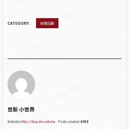
CATEGORY:
新聞回顧
世新 小世界
Website
http://shuj.shu.edu.tw
Posts created
8458