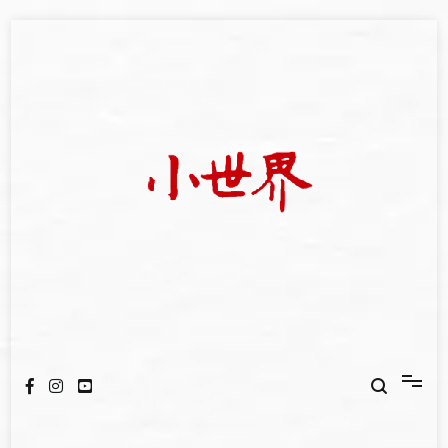
Skip
to
content
我們立足小世界，學習記錄浩瀚蒼穹
世新大學小世界