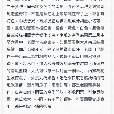
二十多種不同形狀及色澤的南瓜。園內各品種之觀賞南
瓜造型奇特，不管是長在地上或攀爬在架子上，都各有
特色，形狀皆異，有如臉譜或像西瓜或像胡蘆小巧可
愛，且色彩豐富有橙紅色、橙色、黃色、白色、雙色混
合或黃綠相間等等變化多端。南瓜的產季為國曆三月中
至六月中，老闆李吉森表示，如果要看到大片南瓜結果
景緻，四月為盛產期。除了可觀賞南瓜外，老闆自己製
作一些以南瓜為材料的點心，像是將南瓜用熱水燙熟
後，放入冷水中，加入砂糖醃製約兩天的時間，所做成
的南瓜蜜餞，大約可保存一個月至一個半月；內餡為花
生及南瓜子，外皮則為米香，吃起來口感香脆獨特的南
瓜米香餅，還有南瓜子、南瓜餅等，都是老闆親手製
作，自產自銷。園區於產季開放，不收門票，可免費參
觀，南瓜依大小不同，有不同的價格，可買回觀賞或食
用，都是相當不錯的選擇。