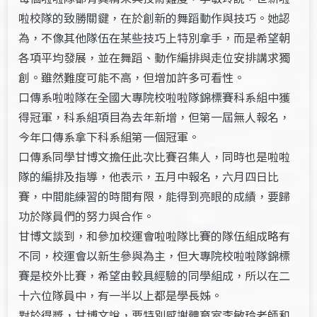
啦校隊的致勝關鍵，在於創新的舞蹈動作與技巧。她認
為，不像其他隊伍在某些技巧上特別拿手，而是希望朝
各項平均發展，並在舞蹈、動作編排與走位安排講求獨
創。雖然難度可能不高，但增加許多可看性。
口傳系啦啦隊在全國大專院校啦啦隊錦標賽科系組中獲
得冠軍，科系組項目為去年新增，但第一屆無人報名，
今年口傳系拿下科系組第一個冠軍。
口傳系同學甘博文擔任此次比賽召集人，同時也是啦啦
隊的編排及指導，他表示，五月中報名，六月四日比
賽，中間能練習的時間有限，能得到亮眼的成績，要歸
功於隊員們的努力與合作。
甘博文談到，和參加校運會啦啦隊比賽的隊伍組成略有
不同，校運會以新生參與為主，但大專院校啦啦隊錦標
賽是校外比賽，希望由較具經驗的同學組成，所以在二
十六位隊員中，有一半以上都是學長姊。
對於得獎，甘博文說，要特別感謝體育室李敏玲老師和