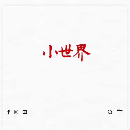
Skip
to
content
我們立足小世界，學習記錄浩瀚蒼穹
世新大學小世界