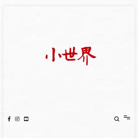
Skip
to
content
我們立足小世界，學習記錄浩瀚蒼穹
世新大學小世界