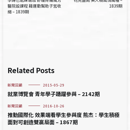
孕婦也能練瑜珈 舒緩疼痛萬芳
花兒盛開 美人樹風情萬種 –
章
醫院設課程 藉運動幫助子宮收
1839期
縮 – 1839期
導
覽
Related Posts
新聞回顧
2015-05-29
就業博覽會 青年學子踴躍參與 – 2142期
新聞回顧
2016-10-26
推動國際化 效果端看學生參與度 熊杰：學生積極
面對可創造雙贏局面 – 1867期