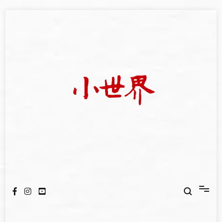
Skip
to
content
我們立足小世界，學習記錄浩瀚蒼穹
世新大學小世界