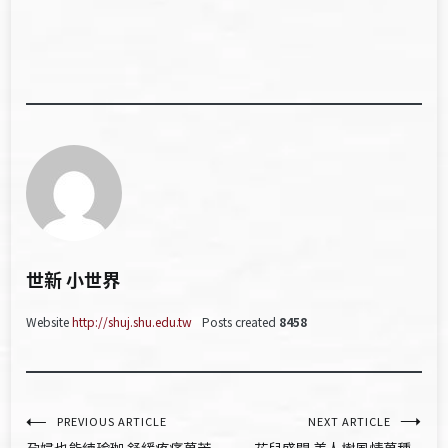
世新 小世界
Website
http://shuj.shu.edu.tw
Posts created
8458
文
PREVIOUS ARTICLE
NEXT ARTICLE