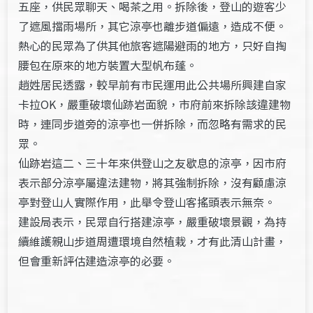
五座，供民眾聊天、喝茶之用。拆除後，登山的遊客少
了遮風擋雨場所，其它涼亭也離步道偏遠，造成不便。
熱心的民眾為了供其他旅客遮陽避雨的地方，只好自掏
腰包在原來的地方裝置大型帆布蓬。
趙姓居民透露，較早前有市民運用此公共場所興建自家
卡拉OK，嚴重破壞仙跡岩面貌，市府前來拆除該違建物
時，連同步道旁的涼亭也一併拆除，而忽略有需求的民
眾。
仙跡岩這二、三十年來供登山之友歇息的涼亭，因市府
表示部分涼亭屬違法建物，將其強制拆除，沒有顧慮涼
亭對登山人實際作用，此舉令登山客搖頭表示無奈。
建設局表示，民眾自行搭建涼亭，嚴重破壞景觀，為持
續維護親山步道周遭環境自然植栽，才有此清山計畫，
但會重新評估建造涼亭的必要。