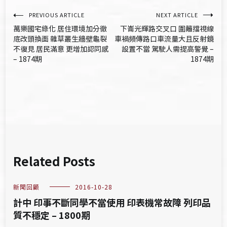
文
PREVIOUS ARTICLE
NEXT ARTICLE
萬樂國宅綠化 居住環境加分徹
下崙光輝路交叉口 圍籬擋視線
章
底改頭換面 雜草叢生牆壁龜裂
車禍頻傳路口車流量大且反射鏡
不復見 居民滿意 更增加認同感
設置不當 駕駛人需提高警覺 –
導
– 1874期
1874期
覽
Related Posts
新聞回顧
2016-10-28
計中 印事不斷同學不當使用 印表機常故障 列印品
質不穩定 – 1800期