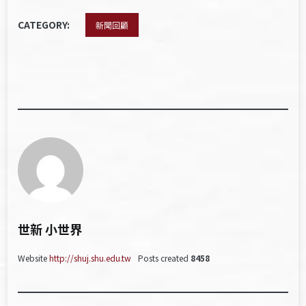
CATEGORY:
新聞回顧
世新 小世界
Website
http://shuj.shu.edu.tw
Posts created
8458