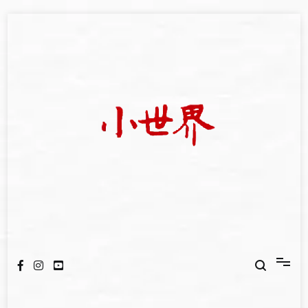
Skip
to
content
我們立足小世界，學習記錄浩瀚蒼穹
世新大學小世界