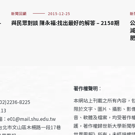
新聞回顧
2015-12-25
新
–
與民眾對談 陳永福:找出最好的解答 – 2158期
公
減
肥
著作權聲明
：
本網站上刊載之所有內容，
2)2236-8225
限於文字、圖片、攝影、影
13
音、軟體及檔案，均受著作
e01@mail.shu.edu.tw
護，著作權歸世新大學新聞
台北市文山區木柵路一段17巷
世界周報》所有，未經授權