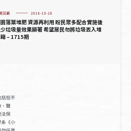
聞回顧
2016-10-26
園落葉堆肥 資源再利用 盼民眾多配合實施後
少垃圾量效果顯著 希望居民勿將垃圾丟入堆
箱 – 1715期
包括但不
像、聲
權法保
學系《小
請勿任意