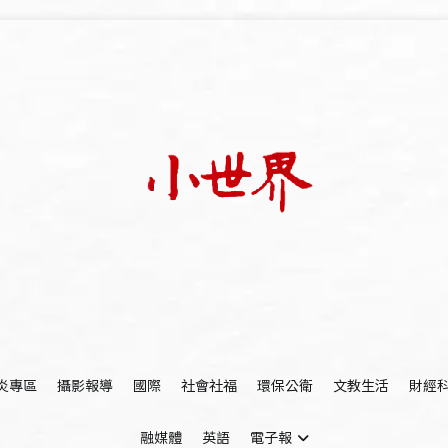
我們立足小世界，學習記錄浩瀚蒼穹
世新大學小世界
炎專區
攝影報導
國際
社會社福
環保公衛
文教生活
財經
融媒體
英語
電子報