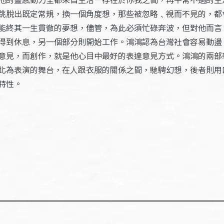
跳脫出既定常規，換一個角度想，那些被忽略﹑視而不見的，都
能終其一生貫徹的夢想，儘管，為此必須忙碌奔波，但對他而言
得到休息，另一個部分則開始工作。鴻鴻認為台灣社會容易動盪
意見，而創作，就是他心目中最好的表達意見方式。鴻鴻的兩部
北為表演的舞台，在人跟衣服的關係之間，馳騁幻想，後者則用
特性。