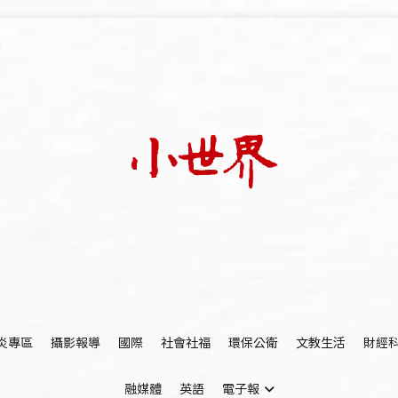
我們立足小世界，學習記錄浩瀚蒼穹
世新大學小世界
炎專區
攝影報導
國際
社會社福
環保公衛
文教生活
財經
融媒體
英語
電子報