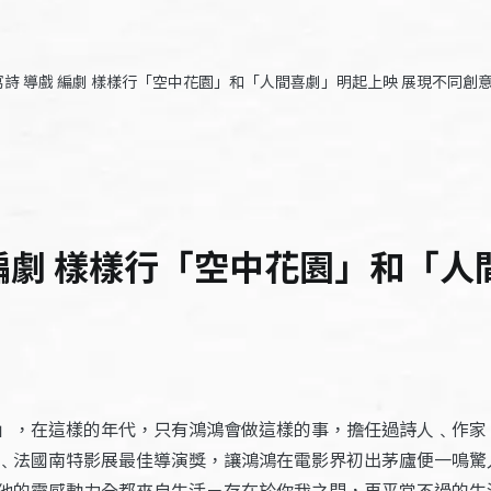
詩 導戲 編劇 樣樣行「空中花園」和「人間喜劇」明起上映 展現不同創意 –
編劇 樣樣行「空中花園」和「人
」，在這樣的年代，只有鴻鴻會做這樣的事，擔任過詩人﹑作家
﹑法國南特影展最佳導演獎，讓鴻鴻在電影界初出茅廬便一鳴驚
他的靈感動力全都來自生活－存在於你我之間，再平常不過的生