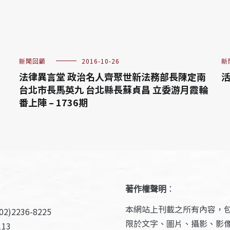
新聞回顧
2016-10-26
新
法律異言堂 政治名人齊聚世新法務部長陳定南
活
台北市長馬英九 台北縣長蘇貞昌 立委游月霞輪
番上陣 – 1736期
著作權聲明
：
本網站上刊載之所有內容，
2)2236-8225
限於文字、圖片、攝影、影
13