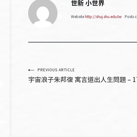
世新 小世界
Website
http://shuj.shu.edu.tw
Posts c
文
PREVIOUS ARTICLE
宇宙浪子朱邦復 寓言道出人生問題 – 1
章
導
覽