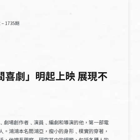
 1735期
間喜劇」明起上映 展現不
﹑劇場創作者﹑演員﹑編劇和導演的他，第一部電
人。鴻鴻本名閻鴻亞，瘦小的身形﹑樸實的穿著，
活，他擅長觀察﹑研究其中的細節，包括各種人的