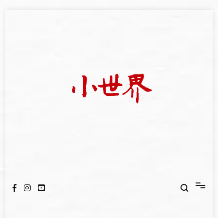
Skip
to
content
我們立足小世界，學習記錄浩瀚蒼穹
世新大學小世界