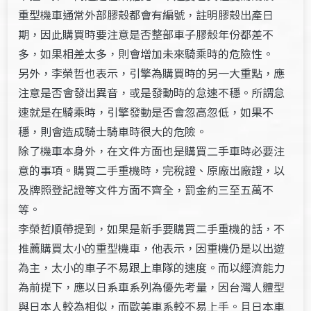
重型機車通常外部膠殼都會有編號，註明膠殼出產日
期，因此購買時要注意是否整部車子膠殼年份都差不
多，如果相差太多，則會增加未來騎乘時的危險性。
另外，李榮哲也表示，引擎為購買時的另一大重點，應
注意是否會發出異音，或是發動時的怠速不穩。所謂怠
速就是在騎乘時，引擎發動是否會忽高忽低，如果不
穩，則會造成騎士騎車時很大的危險。
除了機車本身外，在文件方面也是購買二手車時必要注
意的事項。購買二手重機時，完稅證、原廠出廠證，以
及牌照登記證等文件方面不齊全，罰金約三至五萬不
等。
李榮哲順帶提到，如果是新手要購買二手重機的話，不
推薦購買太小的重型機車，他表示，因重機仍是以出遊
為主，太小的車子不易跟上車隊的速度。而以經濟能力
為前提下，應以日系車系列為優先考量，因台灣人體型
與日本人較為相似，而歐美車系較不易上手。且日本車