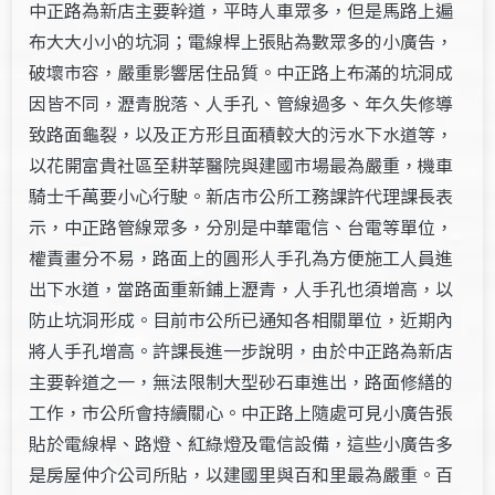
中正路為新店主要幹道，平時人車眾多，但是馬路上遍
布大大小小的坑洞；電線桿上張貼為數眾多的小廣告，
破壞市容，嚴重影響居住品質。中正路上布滿的坑洞成
因皆不同，瀝青脫落、人手孔、管線過多、年久失修導
致路面龜裂，以及正方形且面積較大的污水下水道等，
以花開富貴社區至耕莘醫院與建國市場最為嚴重，機車
騎士千萬要小心行駛。新店市公所工務課許代理課長表
示，中正路管線眾多，分別是中華電信、台電等單位，
權責畫分不易，路面上的圓形人手孔為方便施工人員進
出下水道，當路面重新鋪上瀝青，人手孔也須增高，以
防止坑洞形成。目前市公所已通知各相關單位，近期內
將人手孔增高。許課長進一步說明，由於中正路為新店
主要幹道之一，無法限制大型砂石車進出，路面修繕的
工作，市公所會持續關心。中正路上隨處可見小廣告張
貼於電線桿、路燈、紅綠燈及電信設備，這些小廣告多
是房屋仲介公司所貼，以建國里與百和里最為嚴重。百