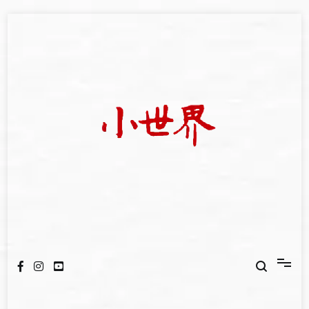
Skip
to
content
我們立足小世界，學習記錄浩瀚蒼穹
世新大學小世界