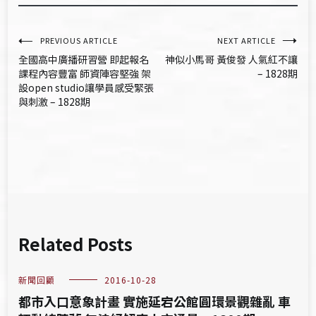
文
PREVIOUS ARTICLE
NEXT ARTICLE
全國高中廣播研習營 即起報名
神似小馬哥 黃俊發 人氣紅不讓
章
課程內容豐富 師資陣容堅強 架
– 1828期
設open studio讓學員感受緊張
導
與刺激 – 1828期
覽
Related Posts
新聞回顧
2016-10-28
都市入口意象計畫 實施延宕公館圓環景觀雜亂 車