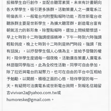
投稿學生自行創作，並配合聽眾素質，未來有計畫朝向
各大學學生，吸引更多族群。活動策畫人之一廣電系江
明倫表示，一般電台均附整點報時功能，而世新電台收
聽族群主要是世新學生，為擴大聽眾群，創造電台富有
朝氣活力的新形象，除整點報時，還加上問候關懷語。
早上七時到十二時強調提振精神，下午一時到六時強調
輕鬆俏皮，晚上七時到十二時則是熱門時段，強調「我
有話說」，以抒發學生個人心情為主，並給予發聲的權
利，陪伴學生度過每一個夜晚。活動廣告策畫人廣電系
林語璇同學指出，此為全校性活動，同學可自由參加，
除了拉近與電台的凝聚力，也可在自由的平台中互相給
予勉勵，以開朗、積極正面的心態，陪伴學習的每一
天。有疑問可洽廣電系或世新電台詢問，到報名信箱留
言vivivan2a@yahoo.com.tw或
humoreske@gmail.com。