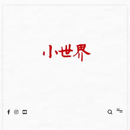
Skip
to
content
我們立足小世界，學習記錄浩瀚蒼穹
世新大學小世界