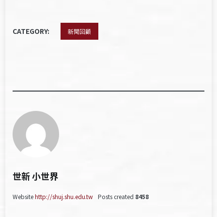
CATEGORY:
新聞回顧
世新 小世界
Website
http://shuj.shu.edu.tw
Posts created
8458