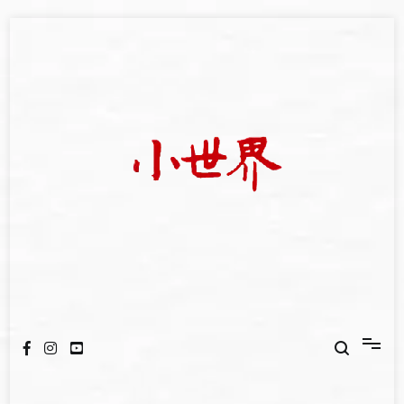
Skip
to
content
我們立足小世界，學習記錄浩瀚蒼穹
世新大學小世界