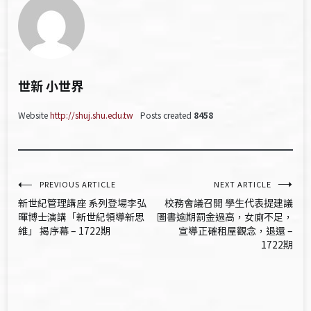
世新 小世界
Website
http://shuj.shu.edu.tw
Posts created
8458
文
PREVIOUS ARTICLE
NEXT ARTICLE
新世紀管理講座 系列登場李弘
校務會議召開 學生代表提建議
章
暉博士演講「新世紀領導新思
圖書逾期罰金過高，女廁不足，
維」 揭序幕 – 1722期
宣導正確租屋觀念，退還 –
導
1722期
覽