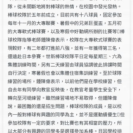
隊，從未間斷地將對棒球的熱情，在校園中發光發熱。
棒球校隊於五年前成立，目前共有十八球員，固定參加
每年十一月的大專聯賽、暑假中的兄弟巨蛋盃，五月初
的大專軟式棒球賽，以及寒假中好動網所辦的比賽等棒
球校隊指導老師鍾陳偉表示，校隊在大專軟式球賽的表
現較好，有二年都打進前八強，並有一年獲得第三名，
還遠赴日本參賽。世新棒球校隊平日定每星期三、六為
集體訓練時間，另有二天練習由球員協調彼此排課時間
自行決定，寒暑假也會以集體住宿集訓練習。至於球隊
練習的場所，鍾陳偉表示，以前他們是在學校練習，但
自去年有同學向教官反映後，在教官考量學生安全下，
轉向至河堤練習。雖然練習場地不易取得，但鍾陳偉
說，最困難的還是招生問題，棒球校隊的成員，是以校
內一般對棒球有興趣的同學為主，並不是運動績優生但
參加校隊有一定的要求，對比賽也有其相當的壓力，所
以大部分有興趣的同學多是選擇參加系棒。且因學校排