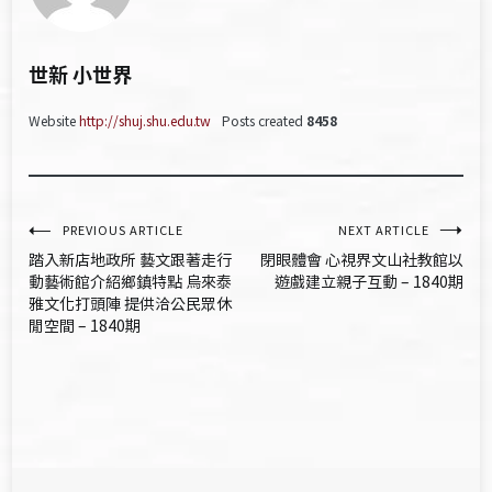
世新 小世界
Website
http://shuj.shu.edu.tw
Posts created
8458
文
PREVIOUS ARTICLE
NEXT ARTICLE
踏入新店地政所 藝文跟著走行
閉眼體會 心視界文山社教館以
章
動藝術館介紹鄉鎮特點 烏來泰
遊戲建立親子互動 – 1840期
雅文化打頭陣 提供洽公民眾休
導
閒空間 – 1840期
覽