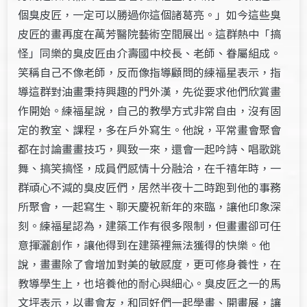
個臭皮匠，一定可以勝過你這個諸葛亮。」如今這些臭
皮匠的畫再度在萬芳醫院藝術空間展出。這群熱中「搞
怪」同樂的臭皮匠由介壽國中校長、老師、眷屬組成。
笑稱自己不像老師，反而像指導顧問的練福星表示，指
導這群對油畫秉持興趣的門外漢，先從要求他們欣賞畫
作開始。練福星說，自己的教學方式非常自由，沒有固
定的教室、課程，多在戶外寫生。他說，平常畫會聚會
都在討論畫畫技巧，興致一來，還會一起吟詩、唱歌跳
舞、搞笑搞怪，成員們感情十分融洽，在千禧年時，一
群頑心不減的臭皮匠們，居然半夜十二時跑到他的事務
所聚會，一起寫生、聊天慶祝新年的來臨，讓他印象深
刻。練福星認為，建築工作有很多限制，但畫畫卻可任
意揮灑創作，讓他得到在建築裡無法獲得的快樂。他
說，畫畫除了會增加對美的敏感度，更可修身養性，在
教導學生上，也培養他的耐心與細心。臭皮匠之一的馬
文坪表示，以畫會友，和同好們一起學畫、開畫展，讓