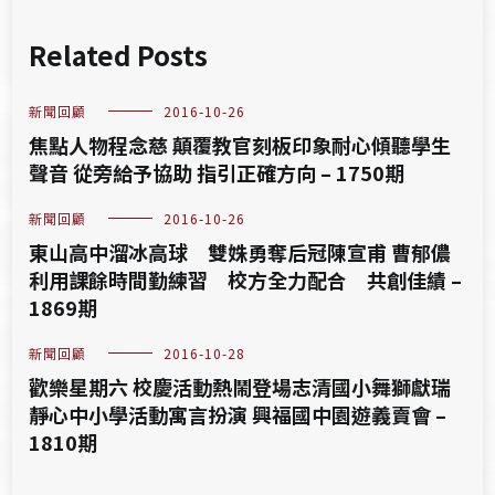
Related Posts
新聞回顧
2016-10-26
焦點人物程念慈 顛覆教官刻板印象耐心傾聽學生
聲音 從旁給予協助 指引正確方向 – 1750期
新聞回顧
2016-10-26
東山高中溜冰高球 雙姝勇奪后冠陳宣甫 曹郁儂
利用課餘時間勤練習 校方全力配合 共創佳績 –
1869期
新聞回顧
2016-10-28
歡樂星期六 校慶活動熱鬧登場志清國小舞獅獻瑞
靜心中小學活動寓言扮演 興福國中園遊義賣會 –
1810期