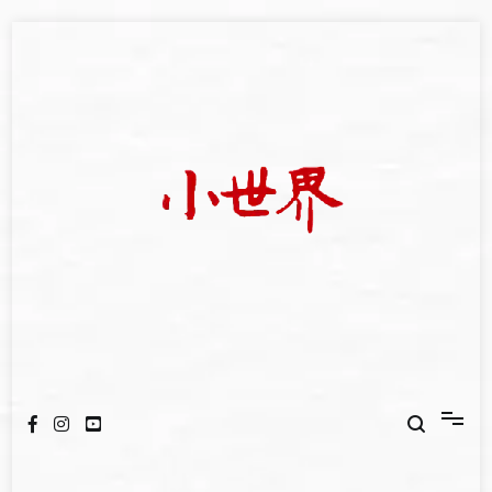
Skip
to
content
我們立足小世界，學習記錄浩瀚蒼穹
世新大學小世界