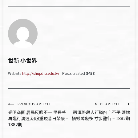
世新 小世界
Website
http://shuj.shu.edu.tw
Posts created
8458
文
PREVIOUS ARTICLE
NEXT ARTICLE
光明商圈 居民反應不一 里長將
碧潭路段人行道凹凸不平 磚塊
章
再進行溝通 期盼重現昔日榮景 –
損毀障礙多 寸步難行 – 1882期
1882期
導