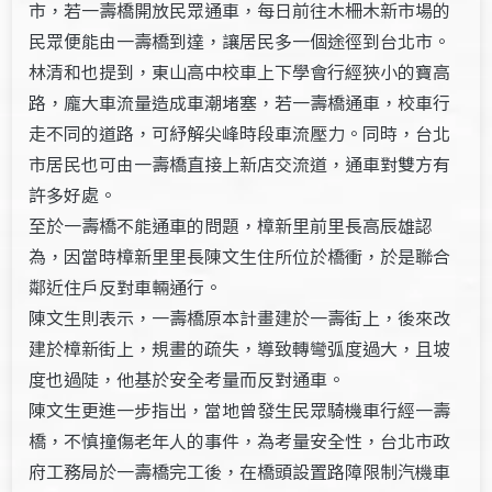
市，若一壽橋開放民眾通車，每日前往木柵木新市場的
民眾便能由一壽橋到達，讓居民多一個途徑到台北市。
林清和也提到，東山高中校車上下學會行經狹小的寶高
路，龐大車流量造成車潮堵塞，若一壽橋通車，校車行
走不同的道路，可紓解尖峰時段車流壓力。同時，台北
市居民也可由一壽橋直接上新店交流道，通車對雙方有
許多好處。
至於一壽橋不能通車的問題，樟新里前里長高辰雄認
為，因當時樟新里里長陳文生住所位於橋衝，於是聯合
鄰近住戶反對車輛通行。
陳文生則表示，一壽橋原本計畫建於一壽街上，後來改
建於樟新街上，規畫的疏失，導致轉彎弧度過大，且坡
度也過陡，他基於安全考量而反對通車。
陳文生更進一步指出，當地曾發生民眾騎機車行經一壽
橋，不慎撞傷老年人的事件，為考量安全性，台北市政
府工務局於一壽橋完工後，在橋頭設置路障限制汽機車