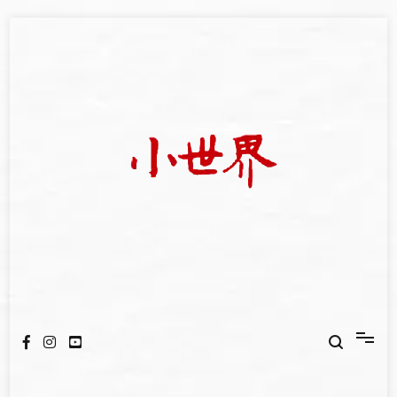
Skip
to
content
我們立足小世界，學習記錄浩瀚蒼穹
世新大學小世界