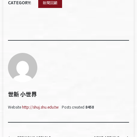
CATEGORY:
新聞回顧
世新 小世界
Website
http://shuj.shu.edu.tw
Posts created
8458