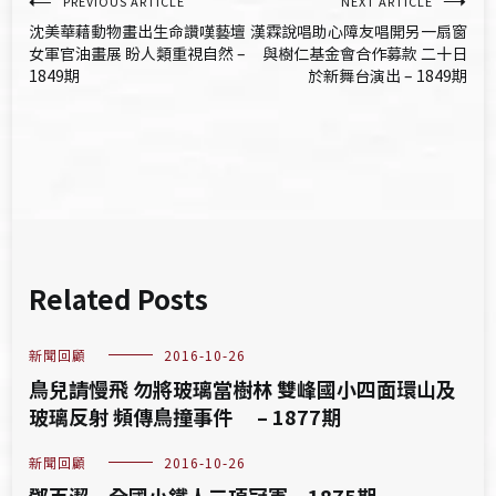
文
PREVIOUS ARTICLE
NEXT ARTICLE
沈美華藉動物畫出生命讚嘆藝壇
漢霖說唱助心障友唱開另一扇窗
章
女軍官油畫展 盼人類重視自然 –
與樹仁基金會合作募款 二十日
1849期
於新舞台演出 – 1849期
導
覽
Related Posts
新聞回顧
2016-10-26
鳥兒請慢飛 勿將玻璃當樹林 雙峰國小四面環山及
玻璃反射 頻傳鳥撞事件 – 1877期
新聞回顧
2016-10-26