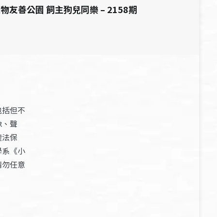
物友善公園 飼主狗兒同樂 – 2158期
包括但不
像、聲
權法保
學系《小
請勿任意