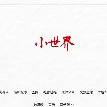
我們立足小世界，學習記錄浩瀚蒼穹
世新大學小世界
炎專區
攝影報導
國際
社會社福
環保公衛
文教生活
財經
融媒體
英語
電子報