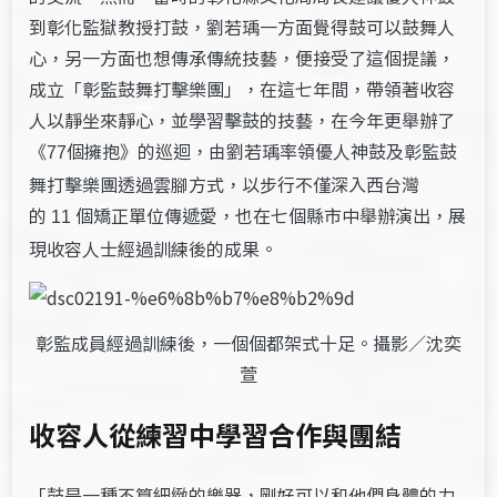
到彰化監獄教授打鼓，劉若瑀一方面覺得鼓可以鼓舞人
心，另一方面也想傳承傳統技藝，便接受了這個提議，
成立「彰監鼓舞打擊樂團」，在這七年間，帶領著收容
人以靜坐來靜心，並學習擊鼓的技藝，在今年更舉辦了
《
個擁抱》的巡迴，由劉若瑀率領優人神鼓及彰監鼓
77
舞打擊樂團透過雲腳方式，以步行不僅深入西台灣
的
個矯正單位傳遞愛，也在七個縣市中舉辦演出，展
11
現收容人士經過訓練後的成果。
彰監成員經過訓練後，一個個都架式十足。攝影／沈奕
萱
收容人從練習中學習合作與團結
「鼓是一種不算細緻的樂器，剛好可以和他們身體的力