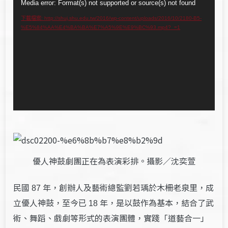
視
Media error: Format(s) not supported or source(s) not found
訊
下載檔案: http://shuj.shu.edu.tw/2016/wp-content/uploads/2016/10/2180-B5-
%E5%84%AA%E4%BA%BA%E7%A5%9E%E9%BC%93.mp4?_=1
播
放
器
優人神鼓劇團正在為表演彩排。攝影／沈奕萱
民國
年，創辦人及藝術總監劉若瑀於木柵老泉里，成
87
立優人神鼓，至今已
年，是以鼓作為基本，結合了武
18
術、舞蹈、戲劇等形式的表演團體，實踐「道藝合一」