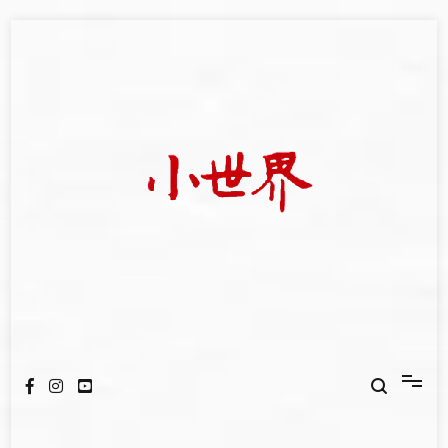
Skip
to
content
我們立足小世界，學習記錄浩瀚蒼穹
世新大學小世界