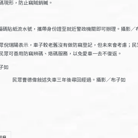
碼現形，防止竊賊銷贓。
編碼貼紙流水號，攜帶身份證至就近警政機關即可辦理。攝影／
眾倪瑞陽表示，車子較老舊沒有做防竊登記，但未來會考慮；民
民眾可善用防竊辨碼、烙碼服務，以免愛車一去不復返。
民眾曹德偉敍述失車三年後尋回經過。攝影／布子如
防竊