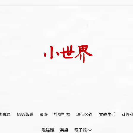
我們立足小世界，學習記錄浩瀚蒼穹
世新大學小世界
炎專區
攝影報導
國際
社會社福
環保公衛
文教生活
財經
融媒體
英語
電子報