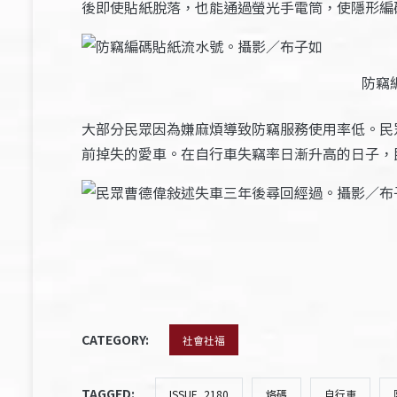
後即使貼紙脫落，也能通過螢光手電筒，使隱形編
防竊
大部分民眾因為嫌麻煩導致防竊服務使用率低。民
前掉失的愛車。在自行車失竊率日漸升高的日子，
CATEGORY:
社會社福
TAGGED:
ISSUE_2180
烙碼
自行車