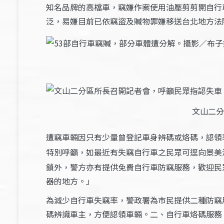
知名品牌的高檔車，竊嫌作案使用油壓剪剪開自行
泛，易嫌目前已依竊盜及贓物罪嫌移送台北地方法
文山二分
遭竊車輛因只有少量曾登記車身辨碼或烙碼，認領
特別呼籲，如最近有失竊自行車之民眾可逕向景美
鎖外，警方亦有提供免費自行車防竊服務，歡迎民
器的地方。」
為減少自行車失竊率，警政署為市民提供二種防竊
碼辨識車主，方便認領車輛。二、自行車烙碼服務