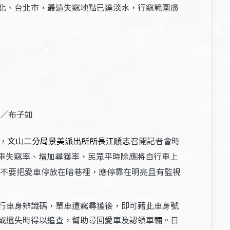
北、台北市，最遠失竊地點已達淡水，行竊範圍廣
／布子如
，
文山二分局景美派出所所長江順志
召開記者會時
車失竊率、增加尋獲率，民眾平時除應將自行車上
「不要把愛車停放在暗巷裡，應停靠在明亮且有監視
行車身辨識碼，單車遭竊尋獲後，即可藉此車身號
或遺失時得以追查，幫助尋回愛車及認領車
輛
。日