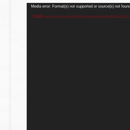
視
Media error: Format(s) not supported or source(s) not foun
訊
下載檔案: http://shuj.shu.edu.tw/2016/wp-content/uploads/20
播
放
器