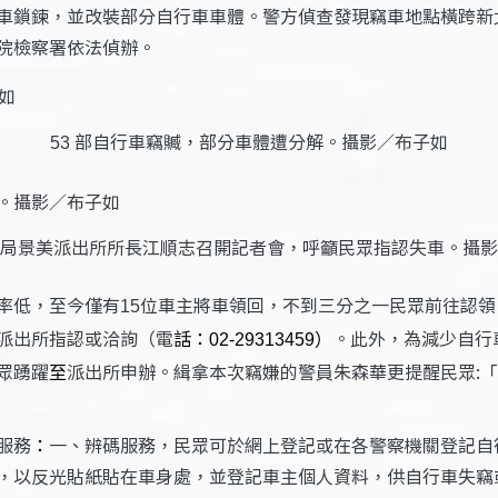
車鎖鍊，並改裝部分自行車車體。警方偵查發現竊車地點橫跨新
院檢察署依法偵辦。
部自行車竊贓，部分車體遭分解。攝影／布子如
53
局景美派出所所長江順志召開記者會，呼籲民眾指認失車。攝影
率低，至今僅有
位車主將車領回，不到三分之一民眾前往認領
15
派出所指認或洽詢（電
話：
。此外，為減少自行
02-29313459）
眾踴躍
至
派出所申辦。緝拿本次竊嫌的警員朱森華更提醒民眾:
服務
：
一、辨碼服務，民眾可於網上登記或在各警察機關登記自
，以反光貼紙貼在車身處，並登記車主個人資料，供自行車失竊