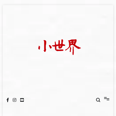
Skip
to
content
我們立足小世界，學習記錄浩瀚蒼穹
世新大學小世界