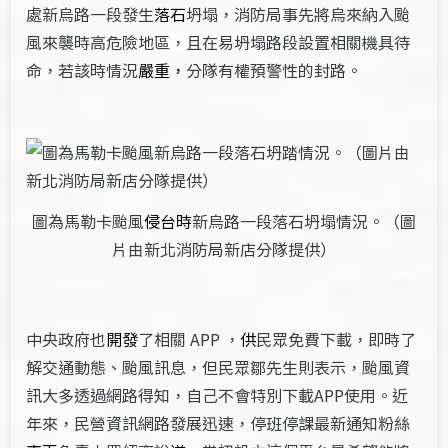
處新烏路一段發生
落石
坍塌，消防局事先將烏來納入颱
風來襲時高危險地區，且在易坍塌路段設置相關機具待
命，若該時情況
嚴重，
分隊有權預警性的封路。
圖為馬勒卡颱風
侵台時
新烏路一段落石坍塌情況。（圖
片由新北消防局新店分隊提供）
中央政府也
開發
了相關 APP ，
供
民眾免費下載，即時了
解交通動態、颱風訊息，但民眾鄒先生則表示，颱風資
訊大多透過網路得知，自己不會特別下載APP使用。近
年來，民營資訊網路發展迅速，停班停課最新通知粉絲