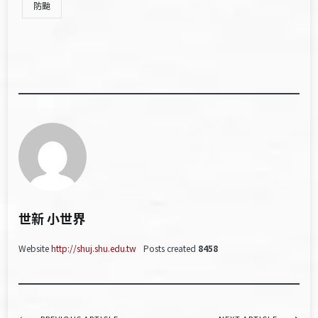
防颱
世新 小世界
Website
http://shuj.shu.edu.tw
Posts created
8458