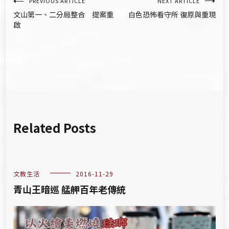
文
PREVIOUS ARTICLE
NEXT ARTICLE
文山第一、二分局整合 提案重
白色恐怖看守所 復原與重現
章
啟
導
覽
Related Posts
文教生活
2016-11-29
青山王暗巡 艋舺百年老傳統