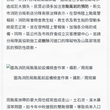
造成巨大損失，民眾必須多加注意
颱風前的預防
。新北
市消防分局新店分隊長張汝輝表示
，
在發佈陸上颱風警
報前，消防局會檢查救生艇、救生衣及救生船的發動系
統是否正常，並在發佈陸上警報後，加強各分局的戒
備。同時，區公所及市政府會成立災害應變中心，並請
分局隊員協助施工處
撤除
河道口的障礙物及山區部落居
民的預防性疏散。
圖為消防局颱風前設備檢查作業。攝影／周宛蓁
而颱風挾帶的豪大雨也經常造成走山、土石流、溪水暴
漲等問題，如今年中秋連假的雙颱侵襲，導致烏來入口