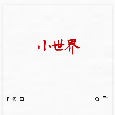
Skip
to
content
我們立足小世界，學習記錄浩瀚蒼穹
世新大學小世界