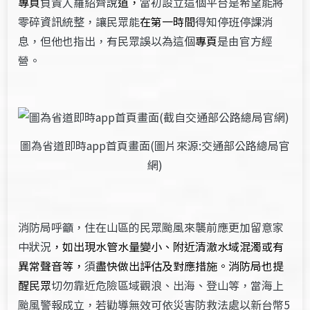
專頁
負責人羅紹齊說
道，
當初設立這個平台是希望能將
零碎資訊統整，讓民眾能
在第一時間
得知停班停課消
息，但他也指出，有民眾誤以為這個
專頁
是由官方經
營。
圖為省道即時app首頁畫面(圖片來源:交通部公路總局官
網)
消防局呼籲，住在山區的民眾颱風來襲前應更加留意家
中狀況
，如出現水管水量變小、附近清澈水域混濁或有
異常聲音等，
須
盡快做出評估及對應措施
。消防局也提
醒民眾
切勿靠近危險區域觀浪、出海、登山等，當海上
颱風警報成立，若勸導無效可依災害防救法處以新台幣5