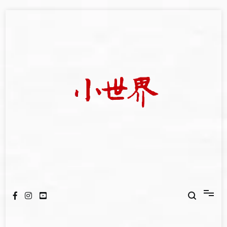
Skip
to
content
我們立足小世界，學習記錄浩瀚蒼穹
世新大學小世界