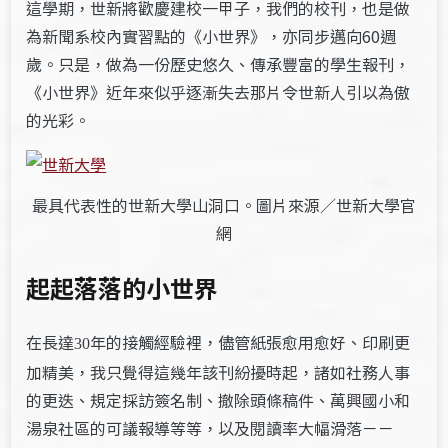
這學期，世新將歡慶建校一甲子，我們的校刊，也是做
為新聞系校內實習點的《小世界》，亦同步邁向60週
歲。只是，做為一份歷史悠久、傳承豐富的學生報刊，
《小世界》近年來似乎逐漸失去那片令世新人引以為傲
的光彩。
最具代表性的世新大學山洞口。圖片來源／世新大學官
網
起起落落的小世界
在長達
年的接觸經驗裡，儘管紙張愈用愈好、印刷更
30
加精美，我只覺得這幾年該刊紛擾時起，諸如社務人事
的更迭、規定採訪簽名制、撤除頭條稿件、萬興國小和
湯泉社區的可議報導等等，以及閱讀率大幅滑落－－