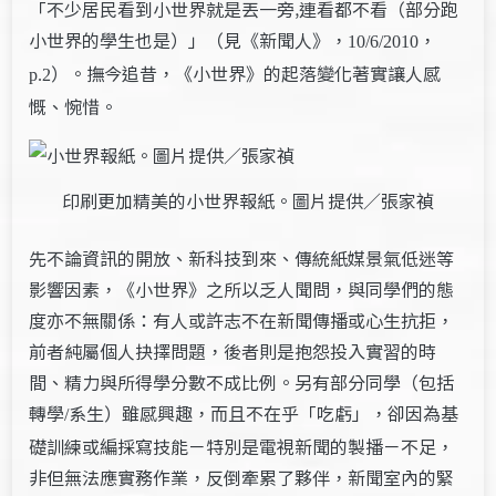
「不少居民看到小世界就是丟一旁‚連看都不看（部分跑
小世界的學生也是）」（見《新聞人》，
，
10/6/2010
）。撫今追昔，《小世界》的起落變化著實讓人感
p.2
慨、惋惜。
印刷更加精美的小世界報紙。圖片提供／張家禎
先不論資訊的開放、新科技到來、傳統紙媒景氣低迷等
影響因素，《小世界》之所以乏人聞問，與同學們的態
度亦不無關係：有人或許志不在新聞傳播或心生抗拒，
前者純屬個人抉擇問題，後者則是抱怨投入實習的時
間、精力與所得學分數不成比例。另有部分同學（包括
轉學
系生）雖感興趣，而且不在乎「吃虧」，卻因為基
/
礎訓練或編採寫技能－特別是電視新聞的製播－不足，
非但無法應實務作業，反倒牽累了夥伴，新聞室內的緊