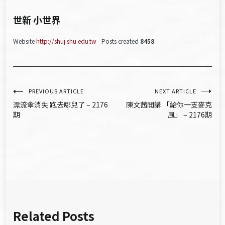
世新 小世界
Website
http://shuj.shu.edu.tw
Posts created
8458
文
PREVIOUS ARTICLE
NEXT ARTICLE
漂流傘消失 跑去哪兒了 – 2176
陳文茜開講 「給你一支麥克
章
期
風」 – 2176期
導
覽
Related Posts