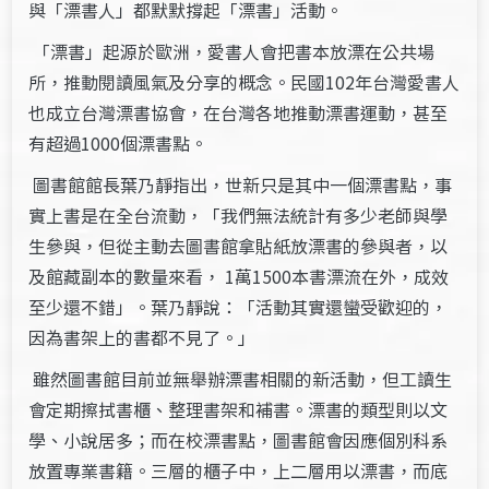
與「漂書人」都默默撐起「漂書」活動。
「漂書」起源於歐洲，愛書人會把書本放漂在公共場
所，推動閱讀風氣及分享的概念。民國102年台灣愛書人
也成立台灣漂書協會，在台灣各地推動漂書運動，甚至
有超過1000個漂書點。
圖書館館長葉乃靜指出，世新只是其中一個漂書點，事
實上書是在全台流動，「我們無法統計有多少老師與學
生參與，但從主動去圖書館拿貼紙放漂書的參與者，以
及館藏副本的數量來看， 1萬1500本書漂流在外，成效
至少還不錯」。葉乃靜說：「活動其實還蠻受歡迎的，
因為書架上的書都不見了。」
雖然圖書館目前並無舉辦漂書相關的新活動，但工讀生
會定期擦拭書櫃、整理書架和補書。漂書的類型則以文
學、小說居多；而在校漂書點，圖書館會因應個別科系
放置專業書籍。三層的櫃子中，上二層用以漂書，而底