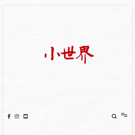
Skip
to
content
我們立足小世界，學習記錄浩瀚蒼穹
世新大學小世界