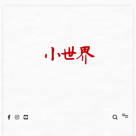
Skip
to
content
我們立足小世界，學習記錄浩瀚蒼穹
世新大學小世界