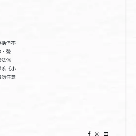
包括但不
像、聲
權法保
學系《小
請勿任意