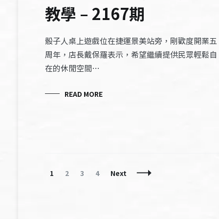
教學 – 2167期
骰子人桌上遊戲位在捷運景美站旁，剛歡度開業五
周年，店長戴保羅表示，希望繼續提供民眾輕鬆自
在的休閒空間…
READ MORE
Posts
Page
Page
Page
Page
1
2
3
4
Next
Navigation