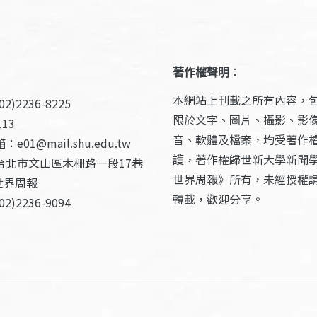
著作權聲明
：
本網站上刊載之所有內容，
2)2236-8225
限於文字、圖片、攝影、影
13
音、軟體及檔案，均受著作
e01@mail.shu.edu.tw
護，著作權歸世新大學新聞
台北市文山區木柵路一段17巷
世界周報》所有，未經授權
世界周報
轉載，歡迎分享。
2)2236-9094