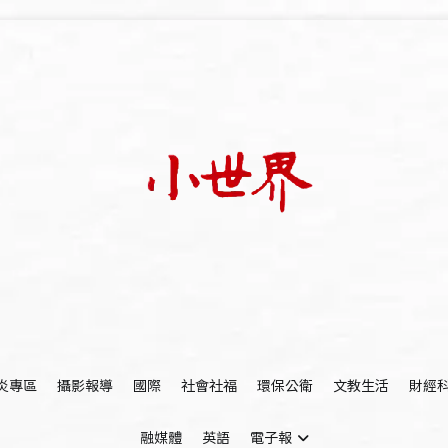
我們立足小世界，學習記錄浩瀚蒼穹
世新大學小世界
炎專區
攝影報導
國際
社會社福
環保公衛
文教生活
財經
融媒體
英語
電子報