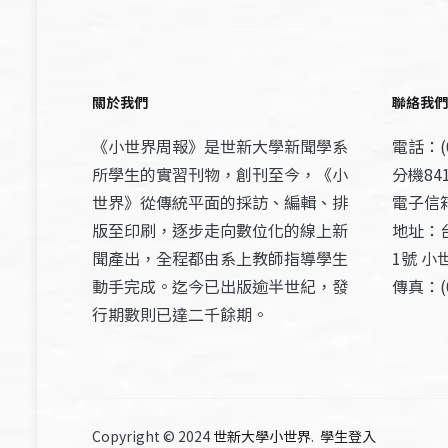
關於我們
聯絡我們
《小世界周報》是世新大學新聞學系
電話：(0
所學生的實習刊物，創刊至今，《小
分機841
世界》從傳統平面的採訪、編輯、排
電子信箱：
版至印刷，逐步走向數位化的線上新
地址：
聞產出，全程都由系上教師指導學生
1號 小
動手完成。迄今已出版逾半世紀，發
傳真：(0
行期數則已達二千餘期。
Copyright © 2024
世新大學小世界
.
學生登入