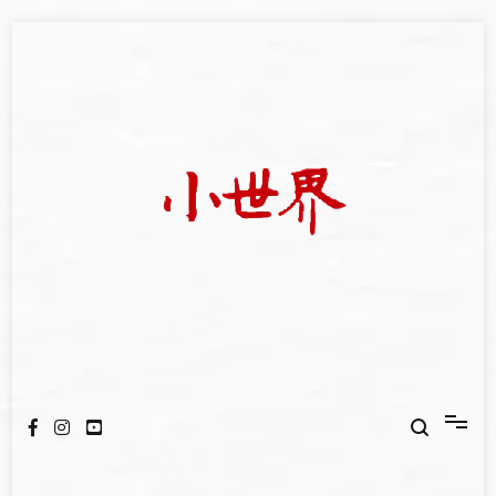
Skip
to
content
我們立足小世界，學習記錄浩瀚蒼穹
世新大學小世界