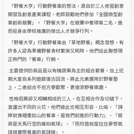
「野餐大亨」行動野餐車的想法，源自於三人修習創意
開發及創意產業課程，老師鼓勵她們參加「全國微型創
業創新競賽」。「野餐大亨」在競賽中奪得第二名，進
而投身由學校推廣的傑出人才競爭行列。
「野餐大亨」行動野餐車由「草地野餐」概念發想，有
許多人認為準備野餐食材繁瑣又耗時，他們從此聯想現
正熱門的「餐車」行銷。
主要提供的商品是以有機蔬果為主的組合套餐，加上近
期大富翁系列遊戲復古回流，將此元素運用於野餐墊
上，二者結合不但方便歡聚，更增添野餐樂趣。
性格迥異卻又相輔相成的三人，在互相合作及切磋下，
激盪出不同的火花。他們彼此也相互形容、比喻，「詩
婷就像穩重如山的餐車，是我們前進的行動力」、「筱
棻是天馬行空的繽紛氣球」、「而欣蓓就是拉住夢想氣
球與實際餐車的氣球線」。