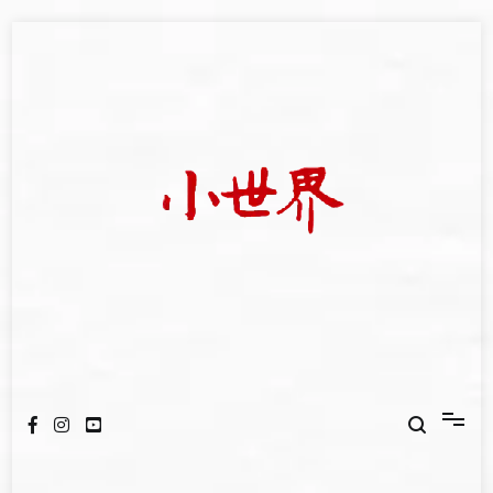
Skip
to
content
我們立足小世界，學習記錄浩瀚蒼穹
世新大學小世界