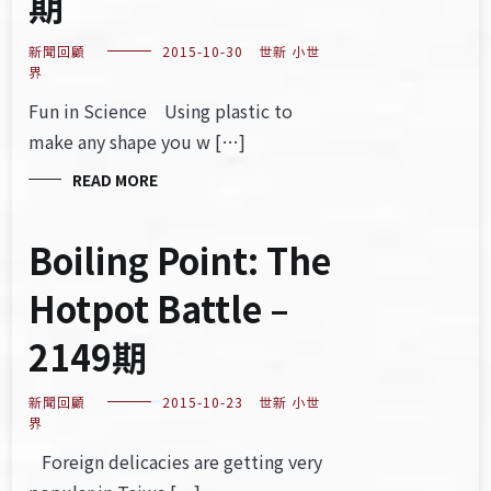
期
新聞回顧
2015-10-30
世新 小世
界
Fun in Science Using plastic to
make any shape you w […]
READ MORE
Boiling Point: The
Hotpot Battle –
2149期
新聞回顧
2015-10-23
世新 小世
界
Foreign delicacies are getting very