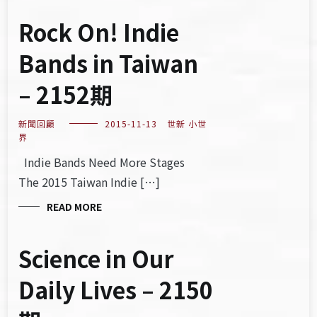
Rock On! Indie
Bands in Taiwan
– 2152期
新聞回顧
2015-11-13
世新 小世
界
Indie Bands Need More Stages
The 2015 Taiwan Indie […]
READ MORE
Science in Our
Daily Lives – 2150