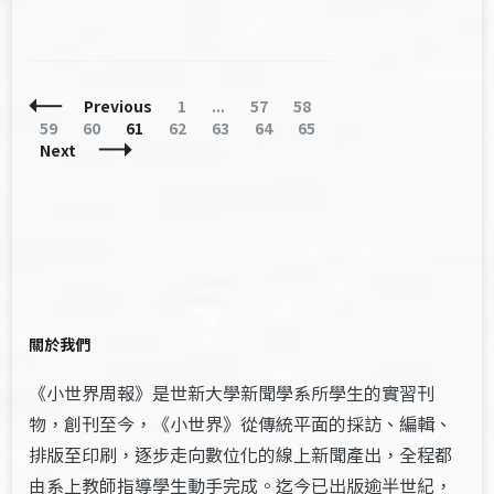
Posts
Page
Page
Page
Previous
1
...
57
58
Navigation
Page
Page
Page
Page
Page
Page
Page
59
60
61
62
63
64
65
Next
關於我們
《小世界周報》是世新大學新聞學系所學生的實習刊
物，創刊至今，《小世界》從傳統平面的採訪、編輯、
排版至印刷，逐步走向數位化的線上新聞產出，全程都
由系上教師指導學生動手完成。迄今已出版逾半世紀，