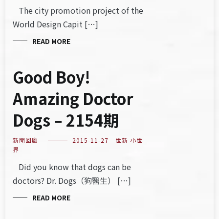
The city promotion project of the
World Design Capit […]
READ MORE
Good Boy!
Amazing Doctor
Dogs – 2154期
新聞回顧
2015-11-27
世新 小世
界
Did you know that dogs can be
doctors? Dr. Dogs（狗醫生） […]
READ MORE