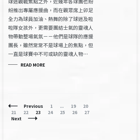
球迷觀戰焦點之外，近幾年各球團也紛
紛推出專屬應援曲，而在觀眾席上卯足
全力為球員加油、熱舞的除了球迷及啦
啦隊女孩外，更需要團結士氣的靈魂人
物帶動整場氣氛－－他們是球隊的應援
團長，雖然常常不是球場上的焦點，但
一直是球賽中不可或缺的靈魂人物…
READ MORE
Posts
Page
Page
Page
Previous
1
...
19
20
Navigation
Page
Page
Page
Page
Page
Page
Page
21
22
23
24
25
26
27
Next