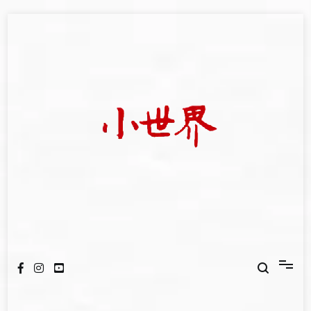
Skip
to
content
我們立足小世界，學習記錄浩瀚蒼穹
世新大學小世界