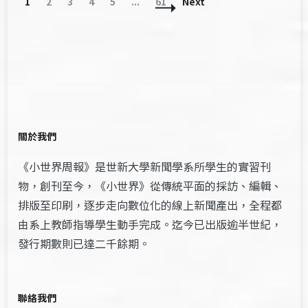
Posts
Page
Page
Page
Page
Page
Page
1
2
3
4
5
...
61
Next
Navigation
關於我們
《小世界周報》是世新大學新聞學系所學生的實習刊
物，創刊至今，《小世界》從傳統平面的採訪、編輯、
排版至印刷，逐步走向數位化的線上新聞產出，全程都
由系上教師指導學生動手完成。迄今已出版逾半世紀，
發行期數則已達二千餘期。
聯絡我們