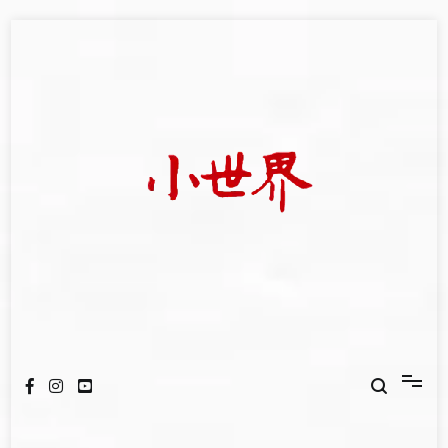
Skip
to
content
我們立足小世界，學習記錄浩瀚蒼穹
世新大學小世界