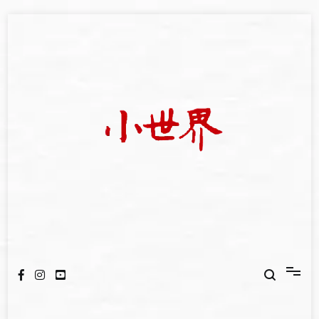
Skip
to
content
我們立足小世界，學習記錄浩瀚蒼穹
世新大學小世界