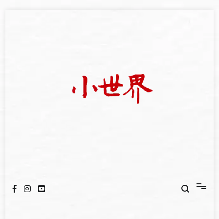
Skip
to
content
我們立足小世界，學習記錄浩瀚蒼穹
世新大學小世界