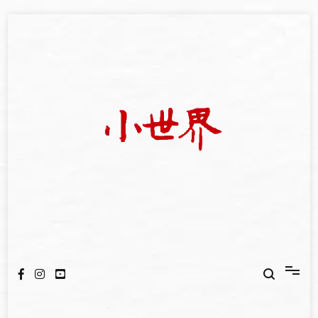
Skip
to
content
我們立足小世界，學習記錄浩瀚蒼穹
世新大學小世界