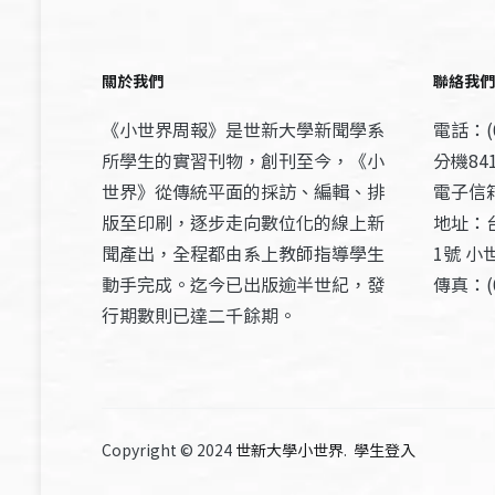
關於我們
聯絡我們
《小世界周報》是世新大學新聞學系
電話：(0
所學生的實習刊物，創刊至今，《小
分機841
世界》從傳統平面的採訪、編輯、排
電子信箱：
版至印刷，逐步走向數位化的線上新
地址：
聞產出，全程都由系上教師指導學生
1號 小
動手完成。迄今已出版逾半世紀，發
傳真：(0
行期數則已達二千餘期。
Copyright © 2024
世新大學小世界
.
學生登入