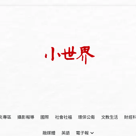
我們立足小世界，學習記錄浩瀚蒼穹
世新大學小世界
炎專區
攝影報導
國際
社會社福
環保公衛
文教生活
財經
融媒體
英語
電子報