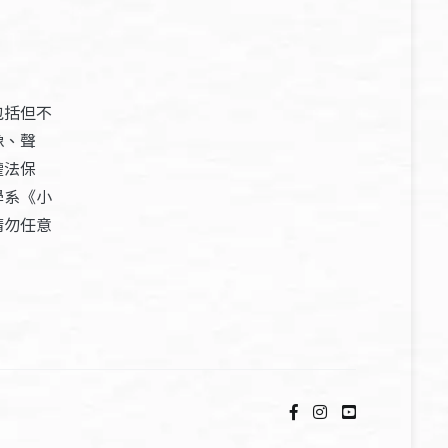
包括但不
像、聲
權法保
學系《小
請勿任意