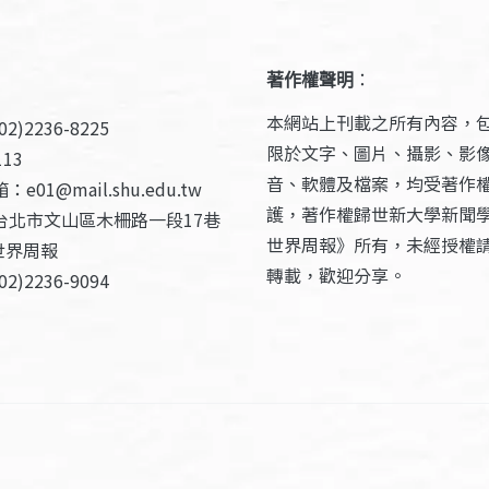
著作權聲明
：
本網站上刊載之所有內容，
2)2236-8225
限於文字、圖片、攝影、影
13
音、軟體及檔案，均受著作
e01@mail.shu.edu.tw
護，著作權歸世新大學新聞
台北市文山區木柵路一段17巷
世界周報》所有，未經授權
世界周報
轉載，歡迎分享。
2)2236-9094