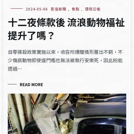
2024-05-06
影音新聞
,
焦點
,
環保公衛
十二夜條款後 流浪動物福祉
提升了嗎？
自零撲殺政策實施以來，收容所爆籠情形層出不窮，不
少傷病動物即使達門檻也無法被執行安樂死，因此盼能
透過…
READ MORE