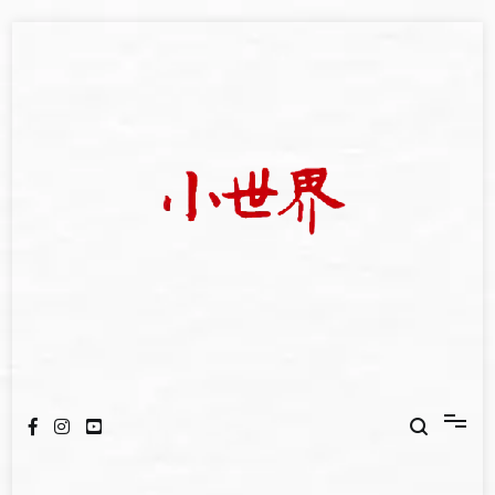
Skip
to
content
我們立足小世界，學習記錄浩瀚蒼穹
世新大學小世界