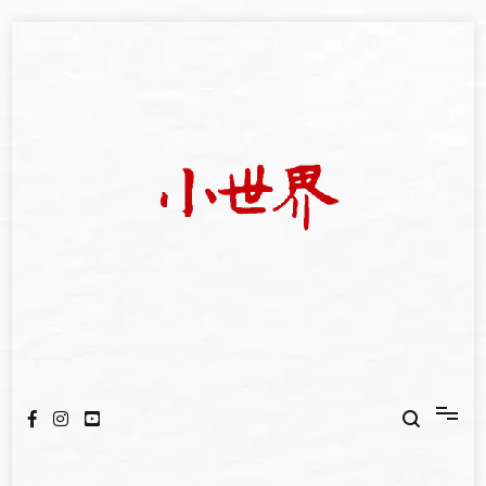
Skip
to
content
我們立足小世界，學習記錄浩瀚蒼穹
世新大學小世界