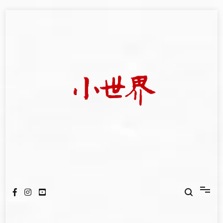
Skip
to
content
我們立足小世界，學習記錄浩瀚蒼穹
世新大學小世界