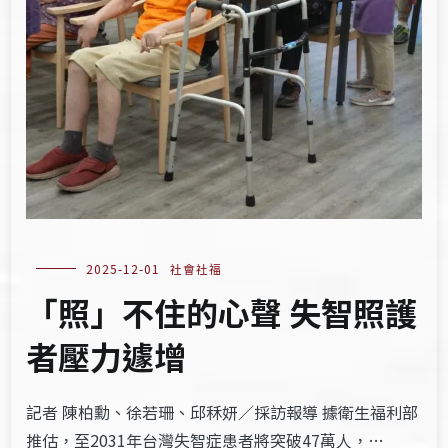
2025-12-01
社會社福
「照」不住的心聲 失智照護
者壓力遽增
記者 陳柏勳、徐若珊、邱秝妍／採訪報導 據衛生福利部
推估，至2031年台灣失智症患者將突破47萬人，…