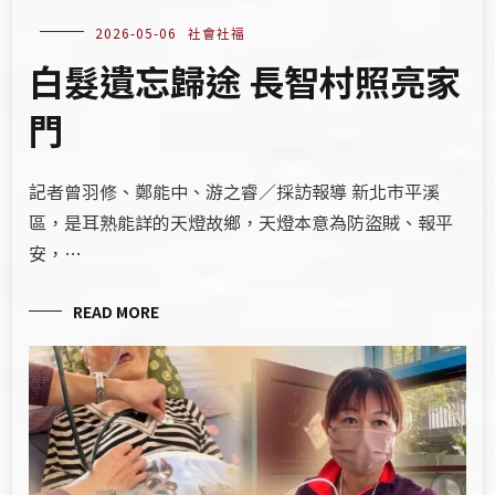
2026-05-06
社會社福
白髮遺忘歸途 長智村照亮家
門
記者曾羽修、鄭能中、游之睿／採訪報導 新北市平溪
區，是耳熟能詳的天燈故鄉，天燈本意為防盜賊、報平
安，…
READ MORE