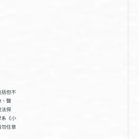
包括但不
像、聲
權法保
學系《小
請勿任意