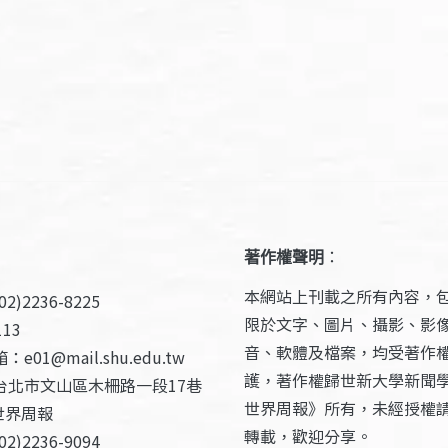
著作權聲明
：
本網站上刊載之所有內容，
2)2236-8225
限於文字、圖片、攝影、影
13
音、軟體及檔案，均受著作
e01@mail.shu.edu.tw
護，著作權歸世新大學新聞
台北市文山區木柵路一段17巷
世界周報》所有，未經授權
世界周報
轉載，歡迎分享。
2)2236-9094