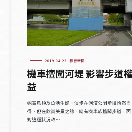
2019-04-23
影音新聞
機車擅闖河堤 影響步道
益
觀賞鳥類及魚池生態，漫步在河濱公園步道怡然自
得，但在欣賞美景之餘，總有機車族擅闖步道，面
對這種狀況政…