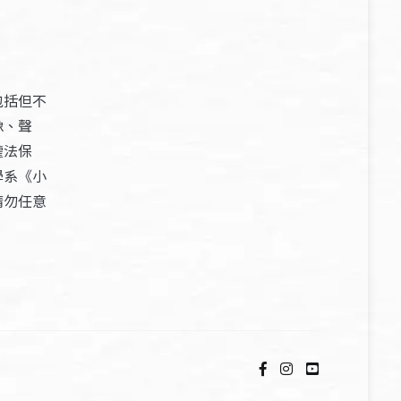
包括但不
像、聲
權法保
學系《小
請勿任意