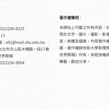
著作權聲明
：
本網站上刊載之所有內容，
2)2236-8225
限於文字、圖片、攝影、影
13
音、軟體及檔案，均受著作
e01@mail.shu.edu.tw
護，著作權歸世新大學新聞
台北市文山區木柵路一段17巷
世界周報》所有，未經授權
世界周報
轉載，歡迎分享。
2)2236-9094