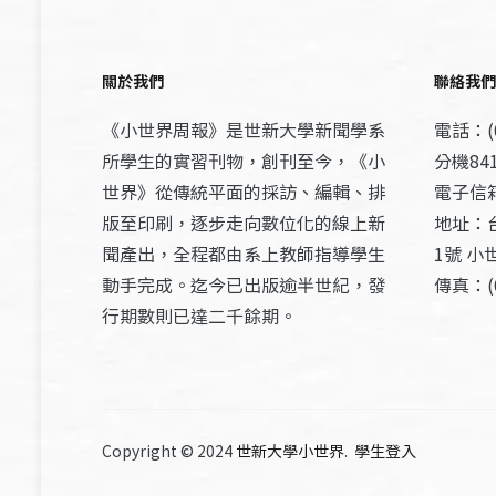
關於我們
聯絡我們
《小世界周報》是世新大學新聞學系
電話：(0
所學生的實習刊物，創刊至今，《小
分機841
世界》從傳統平面的採訪、編輯、排
電子信箱：
版至印刷，逐步走向數位化的線上新
地址：
聞產出，全程都由系上教師指導學生
1號 小
動手完成。迄今已出版逾半世紀，發
傳真：(0
行期數則已達二千餘期。
Copyright © 2024
世新大學小世界
.
學生登入