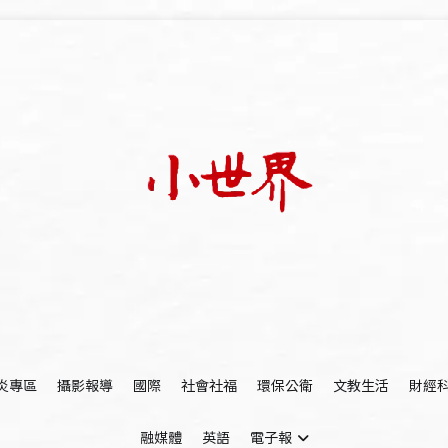
我們立足小世界，學習記錄浩瀚蒼穹
世新大學小世界
炎專區
攝影報導
國際
社會社福
環保公衛
文教生活
財經
融媒體
英語
電子報