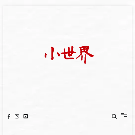
Skip
to
content
我們立足小世界，學習記錄浩瀚蒼穹
世新大學小世界