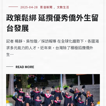
2025-04-28
影音新聞
,
文教生活
政策鬆綁 延攬優秀僑外生留
台發展
記者 楊靜、吳怡璇／採訪報導 在全球化趨勢下，各國渴
求多元能力的人才。近年來，台灣除了積極招攬僑外
生…
READ MORE