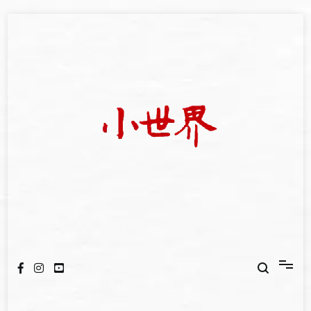
Skip
to
content
我們立足小世界，學習記錄浩瀚蒼穹
世新大學小世界